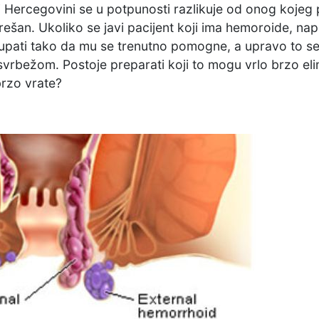
i Hercegovini se u potpunosti razlikuje od onog kojeg
šan. Ukoliko se javi pacijent koji ima hemoroide, napri
upati tako da mu se trenutno pomogne, a upravo to se r
svrbežom. Postoje preparati koji to mogu vrlo brzo elimin
brzo vrate?