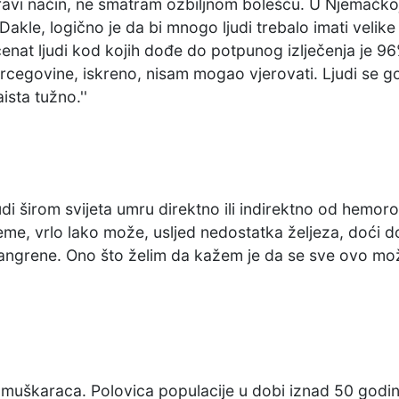
pravi način, ne smatram ozbiljnom bolešću. U Njemačko
Dakle, logično je da bi mnogo ljudi trebalo imati veli
nat ljudi kod kojih dođe do potpunog izlječenja je 96
 Hercegovine, iskreno, nisam mogao vjerovati. Ljudi s
sta tužno.''
udi širom svijeta umru direktno ili indirektno od hemor
me, vrlo lako može, usljed nedostatka željeza, doći do
gangrene. Ono što želim da kažem je da se sve ovo mo
d muškaraca. Polovica populacije u dobi iznad 50 godi