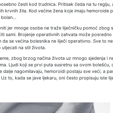
 posebno česti kod trudnica. Pritisak čeda na tu regiju
h krvnih žila. Kod većine žena koje imaju hemoroide 
 bolan...
jeniti jer mnoge osobe ne traže liječničku pomoć zbog 
ječiti sami. Brojenje operativnih zahvata može posredno
 da se većina bolesnika ne liječi operativno. Sve to ne
jecati na stil života.
eme, zbog brzog načina života uz mnogo sjedenja i ne
ema. Ljudi koji se prvi puta susretnu sa ovom bolešću,
e dalje nagomilavaju, hemoroidi postaju sve veći, a pac
 to, kada se jave ljekaru, oni često propisuju iste lije