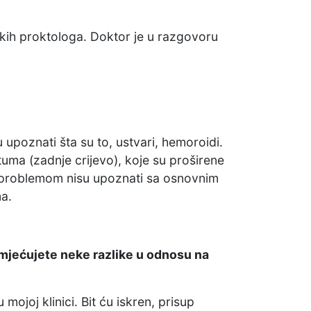
skih proktologa. Doktor je u razgovoru
upoznati šta su to, ustvari, hemoroidi.
tuma (zadnje crijevo), koje su proširene
m problemom nisu upoznati sa osnovnim
ma.
rimjećujete neke razlike u odnosu na
ojoj klinici. Bit ću iskren, prisup