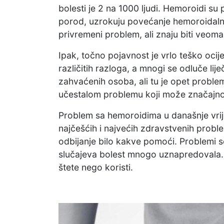
bolesti je 2 na 1000 ljudi. Hemoroidi su
porod, uzrokuju povećanje hemoroidalni
privremeni problem, ali znaju biti veoma
Ipak, točno pojavnost je vrlo teško oci
različitih razloga, a mnogi se odluče li
zahvaćenih osoba, ali tu je opet problem
učestalom problemu koji može značajno ut
Problem sa hemoroidima u današnje vrij
najčešćih i najvećih zdravstvenih probl
odbijanje bilo kakve pomoći. Problemi s
slučajeva bolest mnogo uznapredovala. Uz
štete nego koristi.